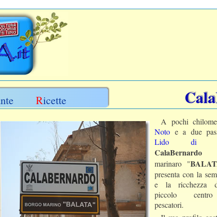
Cala
ante
Ricette
A pochi chilome
Noto
e a due pass
Lido di N
CalaBernardo
bo
BALAT
marinaro "
presenta con la semp
e la ricchezza 
piccolo centr
pescatori.