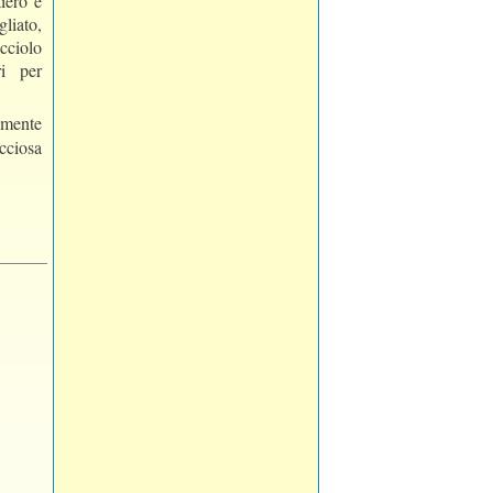
tiero è
liato,
cciolo
ri per
amente
cciosa