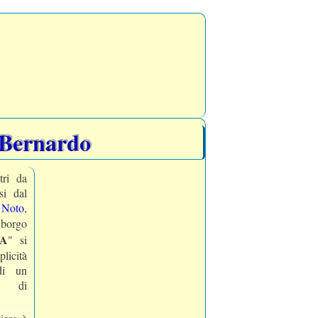
Bernardo
tri da
i dal
oto
,
rgo
A
" si
licità
di un
o di