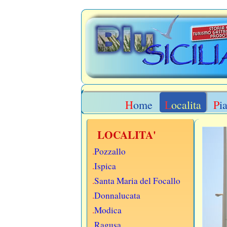
Home
Localita
Pi
LOCALITA'
.
Pozzallo
.
Ispica
.
Santa Maria del Focallo
.
Donnalucata
.
Modica
.
Ragusa