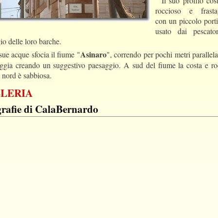
Il suo profilo cos
roccioso e frastag
con un piccolo porti
usato dai pescato
io delle loro barche.
Asinaro
sue acque sfocia il fiume "
", correndo per pochi metri parallel
aggia creando un suggestivo paesaggio. A sud del fiume la costa e ro
 nord è sabbiosa.
LERIA
rafie di CalaBernardo