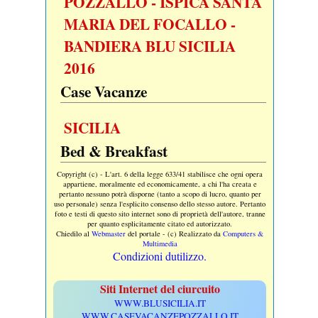
POZZALLO - ISPICA SANTA
MARIA DEL FOCALLO -
BANDIERA BLU SICILIA
2016
Case Vacanze
SICILIA
Bed & Breakfast
Copyright (c) - L'art. 6 della legge 633/41 stabilisce che ogni opera
appartiene, moralmente ed economicamente, a chi l'ha creata e
pertanto nessuno potrà disporne (tanto a scopo di lucro, quanto per
uso personale) senza l'esplicito consenso dello stesso autore. Pertanto
foto e testi di questo sito internet sono di proprietà dell'autore, tranne
per quanto esplicitamente citato ed autorizzato.
Chiedilo al
Webmaster
del portale - (c) Realizzato da
Computers &
Multimedia
Condizioni dutilizzo.
Siti Internet del ciurcuito
WWW.BLUSICILIA.IT
WWW.CASEVACANZEPOZZALLO.IT